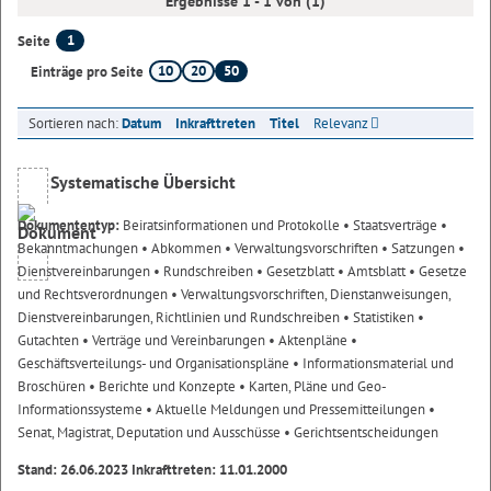
Ergebnisse 1 - 1 von (1)
1
Seite
10
20
50
Einträge pro Seite
Sortieren nach:
Datum
Inkrafttreten
Titel
Relevanz
Systematische Übersicht
Dokumententyp:
Beiratsinformationen und Protokolle
• Staatsverträge
•
Bekanntmachungen
• Abkommen
• Verwaltungsvorschriften
• Satzungen
•
Dienstvereinbarungen
• Rundschreiben
• Gesetzblatt
• Amtsblatt
• Gesetze
und Rechtsverordnungen
• Verwaltungsvorschriften, Dienstanweisungen,
Dienstvereinbarungen, Richtlinien und Rundschreiben
• Statistiken
•
Gutachten
• Verträge und Vereinbarungen
• Aktenpläne
•
Geschäftsverteilungs- und Organisationspläne
• Informationsmaterial und
Broschüren
• Berichte und Konzepte
• Karten, Pläne und Geo-
Informationssysteme
• Aktuelle Meldungen und Pressemitteilungen
•
Senat, Magistrat, Deputation und Ausschüsse
• Gerichtsentscheidungen
Stand: 26.06.2023 Inkrafttreten: 11.01.2000