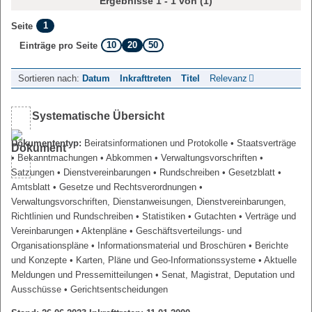
Ergebnisse 1 - 1 von (1)
1
Seite
10
20
50
Einträge pro Seite
Sortieren nach:
Datum
Inkrafttreten
Titel
Relevanz
Systematische Übersicht
Dokumententyp:
Beiratsinformationen und Protokolle
• Staatsverträge
• Bekanntmachungen
• Abkommen
• Verwaltungsvorschriften
•
Satzungen
• Dienstvereinbarungen
• Rundschreiben
• Gesetzblatt
•
Amtsblatt
• Gesetze und Rechtsverordnungen
•
Verwaltungsvorschriften, Dienstanweisungen, Dienstvereinbarungen,
Richtlinien und Rundschreiben
• Statistiken
• Gutachten
• Verträge und
Vereinbarungen
• Aktenpläne
• Geschäftsverteilungs- und
Organisationspläne
• Informationsmaterial und Broschüren
• Berichte
und Konzepte
• Karten, Pläne und Geo-Informationssysteme
• Aktuelle
Meldungen und Pressemitteilungen
• Senat, Magistrat, Deputation und
Ausschüsse
• Gerichtsentscheidungen