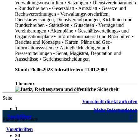
Verwaltungsvorschriften
• Satzungen
• Dienstvereinbarungen
• Rundschreiben
• Gesetzblatt
• Amtsblatt
• Gesetze und
Rechtsverordnungen
• Verwaltungsvorschriften,
Dienstanweisungen, Dienstvereinbarungen, Richtlinien und
Rundschreiben
• Statistiken
• Gutachten
• Verträge und
Vereinbarungen
• Aktenpläne
• Geschäftsverteilungs- und
Organisationspläne
• Informationsmaterial und Broschüren
•
Berichte und Konzepte
• Karten, Pläne und Geo-
Informationssysteme
• Aktuelle Meldungen und
Pressemitteilungen
• Senat, Magistrat, Deputation und
Ausschüsse
• Gerichtsentscheidungen
Stand: 26.06.2023 Inkrafttreten: 11.01.2000
Themen:
Seite
Vorschrift direkt aufrufen
1
Mehr Informationen
Suchfilter
Einträge pro Seite
Vorschriften
10
20