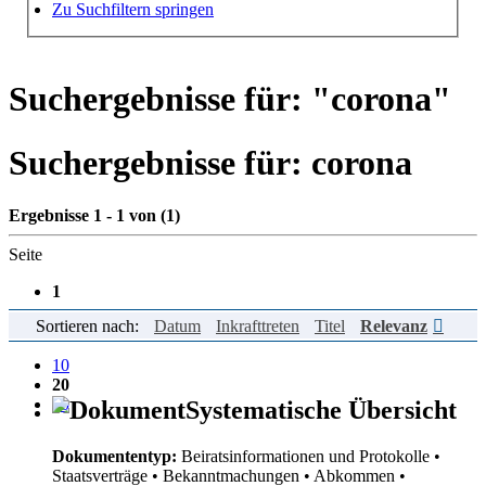
Hilfe zur Suche
Zu Suchfiltern springen
Suchergebnisse für: "
corona
"
Suchergebnisse für:
corona
Ergebnisse 1 - 1 von (1)
Seite
1
Sortieren nach:
Datum
Inkrafttreten
Titel
Relevanz
Einträge pro Seite
10
20
50
Systematische Übersicht
Dokumententyp:
Beiratsinformationen und Protokolle
•
Staatsverträge
• Bekanntmachungen
• Abkommen
•