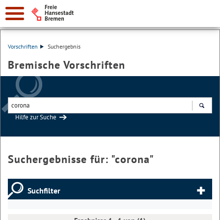
Vorschriften
Suchergebnis
Bremische Vorschriften
Hilfe zur Suche
Suchen
Suchergebnisse für: "
corona
"
Suchfilter