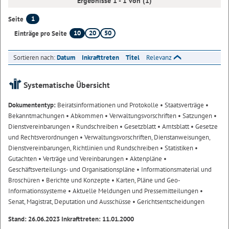
Ergebnisse 1 - 1 von (1)
1
Seite
10
20
50
Einträge pro Seite
Sortieren nach:
Datum
Inkrafttreten
Titel
Relevanz
Systematische Übersicht
Dokumententyp:
Beiratsinformationen und Protokolle
• Staatsverträge
•
Bekanntmachungen
• Abkommen
• Verwaltungsvorschriften
• Satzungen
•
Dienstvereinbarungen
• Rundschreiben
• Gesetzblatt
• Amtsblatt
• Gesetze
und Rechtsverordnungen
• Verwaltungsvorschriften, Dienstanweisungen,
Dienstvereinbarungen, Richtlinien und Rundschreiben
• Statistiken
•
Gutachten
• Verträge und Vereinbarungen
• Aktenpläne
•
Geschäftsverteilungs- und Organisationspläne
• Informationsmaterial und
Broschüren
• Berichte und Konzepte
• Karten, Pläne und Geo-
Informationssysteme
• Aktuelle Meldungen und Pressemitteilungen
•
Senat, Magistrat, Deputation und Ausschüsse
• Gerichtsentscheidungen
Stand: 26.06.2023 Inkrafttreten: 11.01.2000