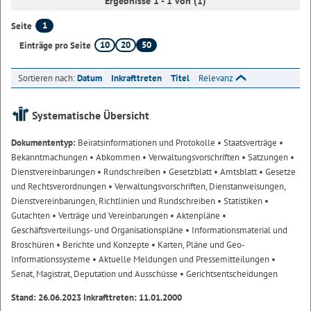
Ergebnisse 1 - 1 von (1)
1
Seite
10
20
50
Einträge pro Seite
Sortieren nach:
Datum
Inkrafttreten
Titel
Relevanz
Systematische Übersicht
Dokumententyp:
Beiratsinformationen und Protokolle
• Staatsverträge
•
Bekanntmachungen
• Abkommen
• Verwaltungsvorschriften
• Satzungen
•
Dienstvereinbarungen
• Rundschreiben
• Gesetzblatt
• Amtsblatt
• Gesetze
und Rechtsverordnungen
• Verwaltungsvorschriften, Dienstanweisungen,
Dienstvereinbarungen, Richtlinien und Rundschreiben
• Statistiken
•
Gutachten
• Verträge und Vereinbarungen
• Aktenpläne
•
Geschäftsverteilungs- und Organisationspläne
• Informationsmaterial und
Broschüren
• Berichte und Konzepte
• Karten, Pläne und Geo-
Informationssysteme
• Aktuelle Meldungen und Pressemitteilungen
•
Senat, Magistrat, Deputation und Ausschüsse
• Gerichtsentscheidungen
Stand: 26.06.2023 Inkrafttreten: 11.01.2000