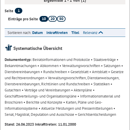
Ergebnisse 1 - 1 von (1)
1
Seite
10
20
50
Einträge pro Seite
Sortieren nach:
Datum
Inkrafttreten
Titel
Relevanz
Systematische Übersicht
Dokumententyp:
Beiratsinformationen und Protokolle
• Staatsverträge
•
Bekanntmachungen
• Abkommen
• Verwaltungsvorschriften
• Satzungen
•
Dienstvereinbarungen
• Rundschreiben
• Gesetzblatt
• Amtsblatt
• Gesetze
und Rechtsverordnungen
• Verwaltungsvorschriften, Dienstanweisungen,
Dienstvereinbarungen, Richtlinien und Rundschreiben
• Statistiken
•
Gutachten
• Verträge und Vereinbarungen
• Aktenpläne
•
Geschäftsverteilungs- und Organisationspläne
• Informationsmaterial und
Broschüren
• Berichte und Konzepte
• Karten, Pläne und Geo-
Informationssysteme
• Aktuelle Meldungen und Pressemitteilungen
•
Senat, Magistrat, Deputation und Ausschüsse
• Gerichtsentscheidungen
Stand: 26.06.2023 Inkrafttreten: 11.01.2000