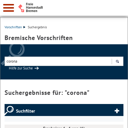
Vorschriften
Suchergebnis
Bremische Vorschriften
Hilfe zur Suche
Suchen
Suchergebnisse für: "
corona
"
Suchfilter