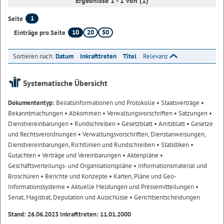
Ergebnisse 1 - 1 von (1)
1
Seite
10
20
50
Einträge pro Seite
Sortieren nach:
Datum
Inkrafttreten
Titel
Relevanz
Systematische Übersicht
Dokumententyp:
Beiratsinformationen und Protokolle
• Staatsverträge
•
Bekanntmachungen
• Abkommen
• Verwaltungsvorschriften
• Satzungen
•
Dienstvereinbarungen
• Rundschreiben
• Gesetzblatt
• Amtsblatt
• Gesetze
und Rechtsverordnungen
• Verwaltungsvorschriften, Dienstanweisungen,
Dienstvereinbarungen, Richtlinien und Rundschreiben
• Statistiken
•
Gutachten
• Verträge und Vereinbarungen
• Aktenpläne
•
Geschäftsverteilungs- und Organisationspläne
• Informationsmaterial und
Broschüren
• Berichte und Konzepte
• Karten, Pläne und Geo-
Informationssysteme
• Aktuelle Meldungen und Pressemitteilungen
•
Senat, Magistrat, Deputation und Ausschüsse
• Gerichtsentscheidungen
Stand: 26.06.2023 Inkrafttreten: 11.01.2000