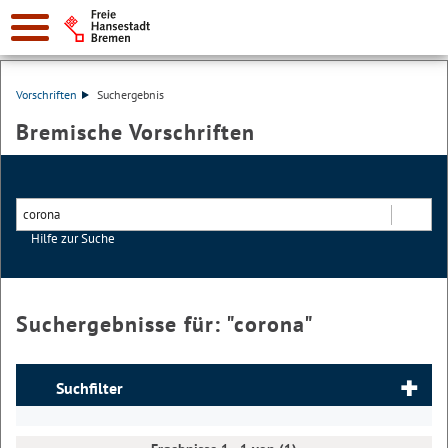
Vorschriften
Suchergebnis
Bremische Vorschriften
Hilfe zur Suche
Suchen
Suchergebnisse für: "
corona
"
Suchfilter