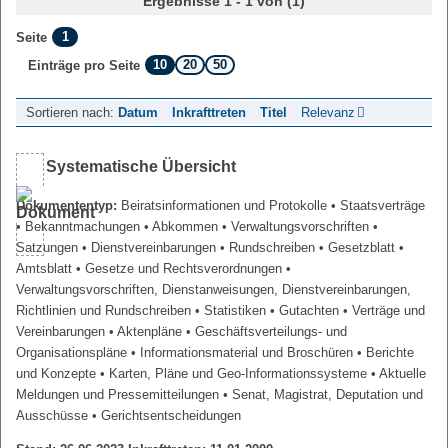
Ergebnisse 1 - 1 von (1)
1
Seite
10
20
50
Einträge pro Seite
Sortieren nach:
Datum
Inkrafttreten
Titel
Relevanz
Systematische Übersicht
Dokumententyp:
Beiratsinformationen und Protokolle
• Staatsverträge
• Bekanntmachungen
• Abkommen
• Verwaltungsvorschriften
•
Satzungen
• Dienstvereinbarungen
• Rundschreiben
• Gesetzblatt
•
Amtsblatt
• Gesetze und Rechtsverordnungen
•
Verwaltungsvorschriften, Dienstanweisungen, Dienstvereinbarungen,
Richtlinien und Rundschreiben
• Statistiken
• Gutachten
• Verträge und
Vereinbarungen
• Aktenpläne
• Geschäftsverteilungs- und
Organisationspläne
• Informationsmaterial und Broschüren
• Berichte
und Konzepte
• Karten, Pläne und Geo-Informationssysteme
• Aktuelle
Meldungen und Pressemitteilungen
• Senat, Magistrat, Deputation und
Ausschüsse
• Gerichtsentscheidungen