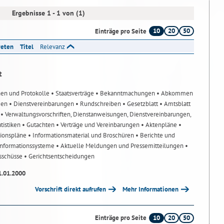
Ergebnisse 1 - 1 von (1)
10
20
50
Einträge pro Seite
reten
Titel
Relevanz
t
nen und Protokolle
• Staatsverträge
• Bekanntmachungen
• Abkommen
gen
• Dienstvereinbarungen
• Rundschreiben
• Gesetzblatt
• Amtsblatt
n
• Verwaltungsvorschriften, Dienstanweisungen, Dienstvereinbarungen,
atistiken
• Gutachten
• Verträge und Vereinbarungen
• Aktenpläne
•
tionspläne
• Informationsmaterial und Broschüren
• Berichte und
-Informationssysteme
• Aktuelle Meldungen und Pressemitteilungen
•
usschüsse
• Gerichtsentscheidungen
1.01.2000
Vorschrift direkt aufrufen
Mehr Informationen
10
20
50
Einträge pro Seite