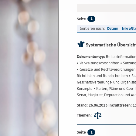
1
Seite
Sortieren nach:
Datum
Inkraftt
Systematische Übersich
Dokumententyp:
Beiratsinformatio
• Verwaltungsvorschriften
• Satzun
• Gesetze und Rechtsverordnunge
Richtlinien und Rundschreiben
• St
Geschäftsverteilungs- und Organisa
Konzepte
• Karten, Pläne und Geo
Senat, Magistrat, Deputation und A
Stand: 26.06.2023 Inkrafttreten: 1
Themen:
1
Seite