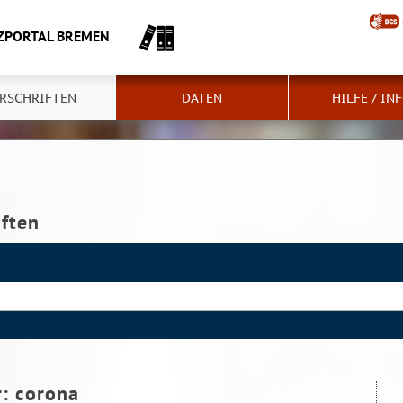
ZPORTAL BREMEN
RSCHRIFTEN
DATEN
HILFE / IN
iften
r:
corona