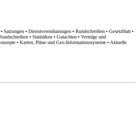
n
• Satzungen
• Dienstvereinbarungen
• Rundschreiben
• Gesetzblatt
•
d Rundschreiben
• Statistiken
• Gutachten
• Verträge und
Konzepte
• Karten, Pläne und Geo-Informationssysteme
• Aktuelle