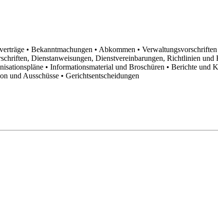
sverträge
• Bekanntmachungen
• Abkommen
• Verwaltungsvorschrifte
schriften, Dienstanweisungen, Dienstvereinbarungen, Richtlinien un
anisationspläne
• Informationsmaterial und Broschüren
• Berichte und 
tion und Ausschüsse
• Gerichtsentscheidungen