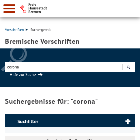
Vorschriften
Suchergebnis
Bremische Vorschriften
Hilfe zur Suche
Suchen
Suchergebnisse für: "
corona
"
Suchfilter