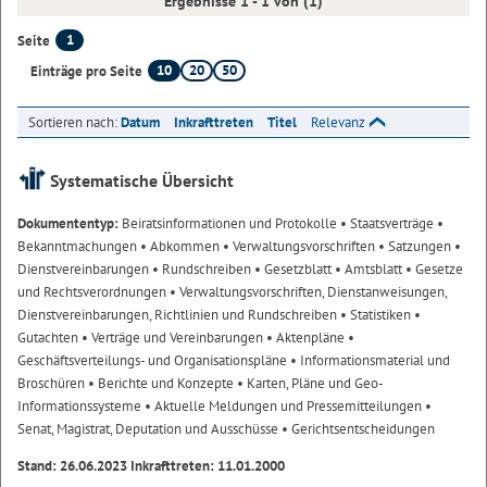
Ergebnisse 1 - 1 von (1)
1
Seite
10
20
50
Einträge pro Seite
Sortieren nach:
Datum
Inkrafttreten
Titel
Relevanz
Systematische Übersicht
Dokumententyp:
Beiratsinformationen und Protokolle
• Staatsverträge
•
Bekanntmachungen
• Abkommen
• Verwaltungsvorschriften
• Satzungen
•
Dienstvereinbarungen
• Rundschreiben
• Gesetzblatt
• Amtsblatt
• Gesetze
und Rechtsverordnungen
• Verwaltungsvorschriften, Dienstanweisungen,
Dienstvereinbarungen, Richtlinien und Rundschreiben
• Statistiken
•
Gutachten
• Verträge und Vereinbarungen
• Aktenpläne
•
Geschäftsverteilungs- und Organisationspläne
• Informationsmaterial und
Broschüren
• Berichte und Konzepte
• Karten, Pläne und Geo-
Informationssysteme
• Aktuelle Meldungen und Pressemitteilungen
•
Senat, Magistrat, Deputation und Ausschüsse
• Gerichtsentscheidungen
Stand: 26.06.2023 Inkrafttreten: 11.01.2000