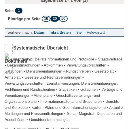
Ergebnisse 1 - 1 von (1)
1
Seite
10
20
50
Einträge pro Seite
Sortieren nach:
Datum
Inkrafttreten
Titel
Relevanz
Systematische Übersicht
Dokumententyp:
Beiratsinformationen und Protokolle
• Staatsverträge
• Bekanntmachungen
• Abkommen
• Verwaltungsvorschriften
•
Satzungen
• Dienstvereinbarungen
• Rundschreiben
• Gesetzblatt
•
Amtsblatt
• Gesetze und Rechtsverordnungen
•
Verwaltungsvorschriften, Dienstanweisungen, Dienstvereinbarungen,
Richtlinien und Rundschreiben
• Statistiken
• Gutachten
• Verträge und
Vereinbarungen
• Aktenpläne
• Geschäftsverteilungs- und
Organisationspläne
• Informationsmaterial und Broschüren
• Berichte
und Konzepte
• Karten, Pläne und Geo-Informationssysteme
• Aktuelle
Meldungen und Pressemitteilungen
• Senat, Magistrat, Deputation und
Ausschüsse
• Gerichtsentscheidungen