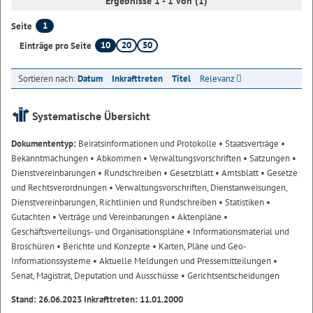
Ergebnisse 1 - 1 von (1)
1
Seite
10
20
50
Einträge pro Seite
Sortieren nach:
Datum
Inkrafttreten
Titel
Relevanz
Systematische Übersicht
Dokumententyp:
Beiratsinformationen und Protokolle
• Staatsverträge
•
Bekanntmachungen
• Abkommen
• Verwaltungsvorschriften
• Satzungen
•
Dienstvereinbarungen
• Rundschreiben
• Gesetzblatt
• Amtsblatt
• Gesetze
und Rechtsverordnungen
• Verwaltungsvorschriften, Dienstanweisungen,
Dienstvereinbarungen, Richtlinien und Rundschreiben
• Statistiken
•
Gutachten
• Verträge und Vereinbarungen
• Aktenpläne
•
Geschäftsverteilungs- und Organisationspläne
• Informationsmaterial und
Broschüren
• Berichte und Konzepte
• Karten, Pläne und Geo-
Informationssysteme
• Aktuelle Meldungen und Pressemitteilungen
•
Senat, Magistrat, Deputation und Ausschüsse
• Gerichtsentscheidungen
Stand: 26.06.2023 Inkrafttreten: 11.01.2000