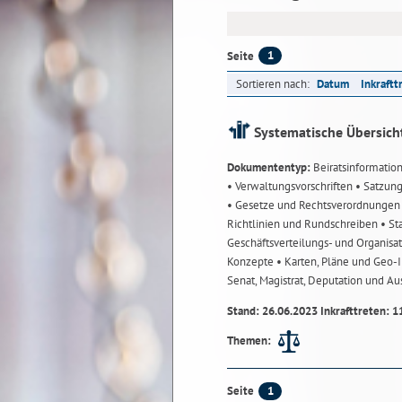
1
Seite
Sortieren nach:
Datum
Inkraftt
Systematische Übersich
Dokumententyp:
Beiratsinformatio
• Verwaltungsvorschriften
• Satzun
• Gesetze und Rechtsverordnunge
Richtlinien und Rundschreiben
• St
Geschäftsverteilungs- und Organisa
Konzepte
• Karten, Pläne und Geo
Senat, Magistrat, Deputation und A
Stand: 26.06.2023 Inkrafttreten: 1
Themen:
1
Seite