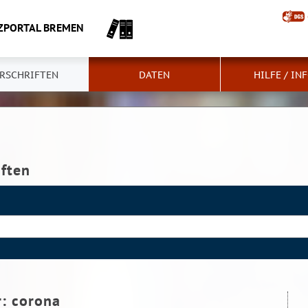
ZPORTAL BREMEN
RSCHRIFTEN
DATEN
HILFE / IN
iften
r:
corona