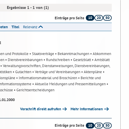
Ergebnisse 1 - 1 von (1)
10
20
50
Einträge pro Seite
reten
Titel
Relevanz
t
nen und Protokolle
• Staatsverträge
• Bekanntmachungen
• Abkommen
gen
• Dienstvereinbarungen
• Rundschreiben
• Gesetzblatt
• Amtsblatt
n
• Verwaltungsvorschriften, Dienstanweisungen, Dienstvereinbarungen,
atistiken
• Gutachten
• Verträge und Vereinbarungen
• Aktenpläne
•
tionspläne
• Informationsmaterial und Broschüren
• Berichte und
-Informationssysteme
• Aktuelle Meldungen und Pressemitteilungen
•
usschüsse
• Gerichtsentscheidungen
1.01.2000
Vorschrift direkt aufrufen
Mehr Informationen
10
20
50
Einträge pro Seite