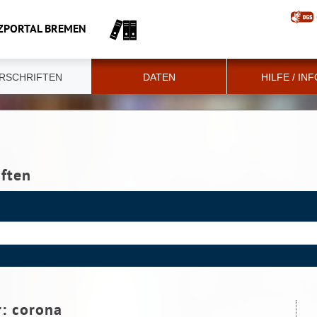
ZPORTAL BREMEN
RSCHRIFTEN
DATEN
HILFE / IN
iften
r:
corona