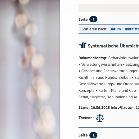
1
Seite
Sortieren nach:
Datum
Inkraftt
Systematische Übersich
Dokumententyp:
Beiratsinformatio
• Verwaltungsvorschriften
• Satzun
• Gesetze und Rechtsverordnunge
Richtlinien und Rundschreiben
• St
Geschäftsverteilungs- und Organisa
Konzepte
• Karten, Pläne und Geo
Senat, Magistrat, Deputation und A
Stand: 26.06.2023 Inkrafttreten: 1
Themen:
1
Seite