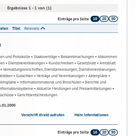
Ergebnisse 1 - 1 von (1)
10
20
50
Einträge pro Seite
reten
Titel
Relevanz
t
nen und Protokolle
• Staatsverträge
• Bekanntmachungen
• Abkommen
gen
• Dienstvereinbarungen
• Rundschreiben
• Gesetzblatt
• Amtsblatt
n
• Verwaltungsvorschriften, Dienstanweisungen, Dienstvereinbarungen,
atistiken
• Gutachten
• Verträge und Vereinbarungen
• Aktenpläne
•
tionspläne
• Informationsmaterial und Broschüren
• Berichte und
-Informationssysteme
• Aktuelle Meldungen und Pressemitteilungen
•
usschüsse
• Gerichtsentscheidungen
1.01.2000
Vorschrift direkt aufrufen
Mehr Informationen
10
20
50
Einträge pro Seite