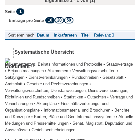
Ergebnisse 1 - 1 von (1)
1
Seite
10
20
50
Einträge pro Seite
Sortieren nach:
Datum
Inkrafttreten
Titel
Relevanz
Systematische Übersicht
Dokumententyp:
Beiratsinformationen und Protokolle
• Staatsverträge
• Bekanntmachungen
• Abkommen
• Verwaltungsvorschriften
•
Satzungen
• Dienstvereinbarungen
• Rundschreiben
• Gesetzblatt
•
Amtsblatt
• Gesetze und Rechtsverordnungen
•
Verwaltungsvorschriften, Dienstanweisungen, Dienstvereinbarungen,
Richtlinien und Rundschreiben
• Statistiken
• Gutachten
• Verträge und
Vereinbarungen
• Aktenpläne
• Geschäftsverteilungs- und
Organisationspläne
• Informationsmaterial und Broschüren
• Berichte
und Konzepte
• Karten, Pläne und Geo-Informationssysteme
• Aktuelle
Meldungen und Pressemitteilungen
• Senat, Magistrat, Deputation und
Ausschüsse
• Gerichtsentscheidungen