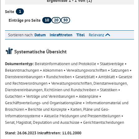
Ergebnisse 1 - 1 von (1)
1
Seite
10
20
50
Einträge pro Seite
Sortieren nach:
Datum
Inkrafttreten
Titel
Relevanz
Systematische Übersicht
Dokumententyp:
Beiratsinformationen und Protokolle
• Staatsverträge
•
Bekanntmachungen
• Abkommen
• Verwaltungsvorschriften
• Satzungen
•
Dienstvereinbarungen
• Rundschreiben
• Gesetzblatt
• Amtsblatt
• Gesetze
und Rechtsverordnungen
• Verwaltungsvorschriften, Dienstanweisungen,
Dienstvereinbarungen, Richtlinien und Rundschreiben
• Statistiken
•
Gutachten
• Verträge und Vereinbarungen
• Aktenpläne
•
Geschäftsverteilungs- und Organisationspläne
• Informationsmaterial und
Broschüren
• Berichte und Konzepte
• Karten, Pläne und Geo-
Informationssysteme
• Aktuelle Meldungen und Pressemitteilungen
•
Senat, Magistrat, Deputation und Ausschüsse
• Gerichtsentscheidungen
Stand: 26.06.2023 Inkrafttreten: 11.01.2000