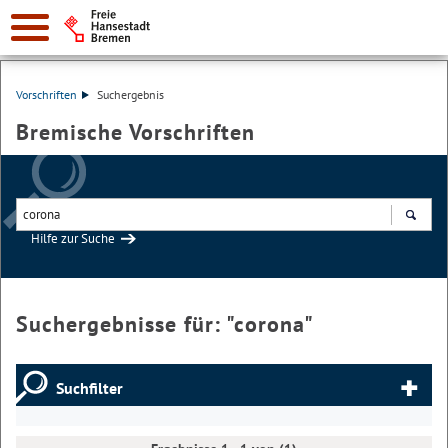
Vorschriften
Suchergebnis
Bremische Vorschriften
Hilfe zur Suche
Suchen
Suchergebnisse für: "
corona
"
Suchfilter