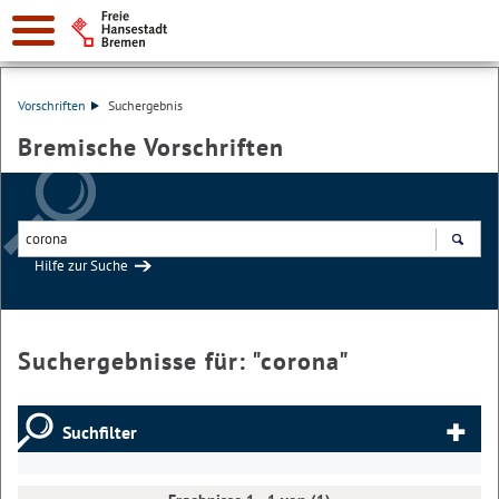
Vorschriften
Suchergebnis
Bremische Vorschriften
Hilfe zur Suche
Suchen
Suchergebnisse für: "
corona
"
Suchfilter