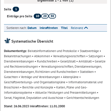
Ergebnisse 1 - 1 von (1)
1
Seite
10
20
50
Einträge pro Seite
Sortieren nach:
Datum
Inkrafttreten
Titel
Relevanz
Systematische Übersicht
Dokumententyp:
Beiratsinformationen und Protokolle
• Staatsverträge
•
Bekanntmachungen
• Abkommen
• Verwaltungsvorschriften
• Satzungen
•
Dienstvereinbarungen
• Rundschreiben
• Gesetzblatt
• Amtsblatt
• Gesetze
und Rechtsverordnungen
• Verwaltungsvorschriften, Dienstanweisungen,
Dienstvereinbarungen, Richtlinien und Rundschreiben
• Statistiken
•
Gutachten
• Verträge und Vereinbarungen
• Aktenpläne
•
Geschäftsverteilungs- und Organisationspläne
• Informationsmaterial und
Broschüren
• Berichte und Konzepte
• Karten, Pläne und Geo-
Informationssysteme
• Aktuelle Meldungen und Pressemitteilungen
•
Senat, Magistrat, Deputation und Ausschüsse
• Gerichtsentscheidungen
Stand: 26.06.2023 Inkrafttreten: 11.01.2000