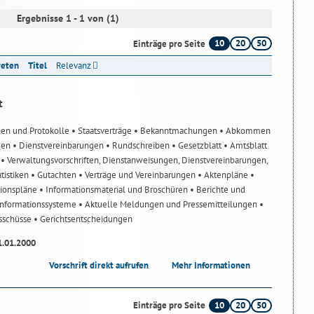
Ergebnisse 1 - 1 von (1)
10
20
50
Einträge pro Seite
reten
Titel
Relevanz
t
nen und Protokolle
• Staatsverträge
• Bekanntmachungen
• Abkommen
gen
• Dienstvereinbarungen
• Rundschreiben
• Gesetzblatt
• Amtsblatt
n
• Verwaltungsvorschriften, Dienstanweisungen, Dienstvereinbarungen,
atistiken
• Gutachten
• Verträge und Vereinbarungen
• Aktenpläne
•
tionspläne
• Informationsmaterial und Broschüren
• Berichte und
-Informationssysteme
• Aktuelle Meldungen und Pressemitteilungen
•
usschüsse
• Gerichtsentscheidungen
1.01.2000
Vorschrift direkt aufrufen
Mehr Informationen
10
20
50
Einträge pro Seite