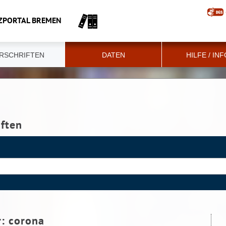
ZPORTAL BREMEN
RSCHRIFTEN
DATEN
HILFE / IN
iften
r:
corona