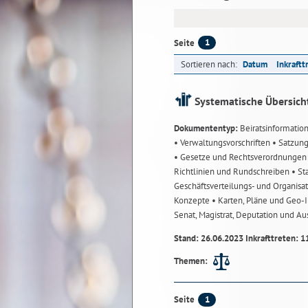
1
Seite
Sortieren nach:
Datum
Inkraftt
Systematische Übersich
Dokumententyp:
Beiratsinformatio
• Verwaltungsvorschriften
• Satzun
• Gesetze und Rechtsverordnunge
Richtlinien und Rundschreiben
• St
Geschäftsverteilungs- und Organisa
Konzepte
• Karten, Pläne und Geo
Senat, Magistrat, Deputation und A
Stand: 26.06.2023 Inkrafttreten: 1
Themen:
1
Seite