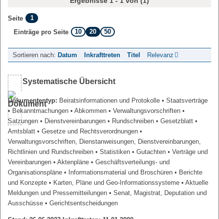
Ergebnisse 1 - 1 von (1)
1
Seite
10
20
50
Einträge pro Seite
Sortieren nach:
Datum
Inkrafttreten
Titel
Relevanz
Systematische Übersicht
Dokumententyp:
Beiratsinformationen und Protokolle
• Staatsverträge
• Bekanntmachungen
• Abkommen
• Verwaltungsvorschriften
•
Satzungen
• Dienstvereinbarungen
• Rundschreiben
• Gesetzblatt
•
Amtsblatt
• Gesetze und Rechtsverordnungen
•
Verwaltungsvorschriften, Dienstanweisungen, Dienstvereinbarungen,
Richtlinien und Rundschreiben
• Statistiken
• Gutachten
• Verträge und
Vereinbarungen
• Aktenpläne
• Geschäftsverteilungs- und
Organisationspläne
• Informationsmaterial und Broschüren
• Berichte
und Konzepte
• Karten, Pläne und Geo-Informationssysteme
• Aktuelle
Meldungen und Pressemitteilungen
• Senat, Magistrat, Deputation und
Ausschüsse
• Gerichtsentscheidungen