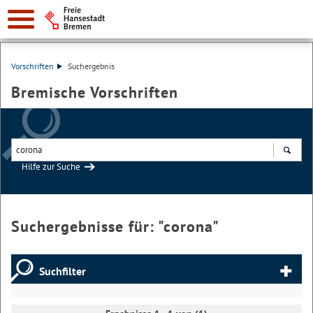
Vorschriften
Suchergebnis
Bremische Vorschriften
Hilfe zur Suche
Suchen
Suchergebnisse für: "
corona
"
Suchfilter