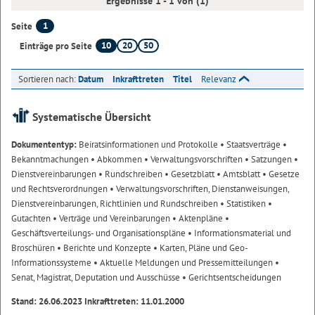
Ergebnisse 1 - 1 von (1)
1
Seite
10
20
50
Einträge pro Seite
Sortieren nach:
Datum
Inkrafttreten
Titel
Relevanz
Systematische Übersicht
Dokumententyp:
Beiratsinformationen und Protokolle
• Staatsverträge
•
Bekanntmachungen
• Abkommen
• Verwaltungsvorschriften
• Satzungen
•
Dienstvereinbarungen
• Rundschreiben
• Gesetzblatt
• Amtsblatt
• Gesetze
und Rechtsverordnungen
• Verwaltungsvorschriften, Dienstanweisungen,
Dienstvereinbarungen, Richtlinien und Rundschreiben
• Statistiken
•
Gutachten
• Verträge und Vereinbarungen
• Aktenpläne
•
Geschäftsverteilungs- und Organisationspläne
• Informationsmaterial und
Broschüren
• Berichte und Konzepte
• Karten, Pläne und Geo-
Informationssysteme
• Aktuelle Meldungen und Pressemitteilungen
•
Senat, Magistrat, Deputation und Ausschüsse
• Gerichtsentscheidungen
Stand: 26.06.2023 Inkrafttreten: 11.01.2000