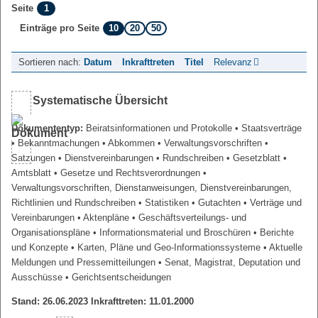
1
Seite
10
20
50
Einträge pro Seite
Sortieren nach:
Datum
Inkrafttreten
Titel
Relevanz
Systematische Übersicht
Dokumententyp:
Beiratsinformationen und Protokolle
• Staatsverträge
• Bekanntmachungen
• Abkommen
• Verwaltungsvorschriften
•
Satzungen
• Dienstvereinbarungen
• Rundschreiben
• Gesetzblatt
•
Amtsblatt
• Gesetze und Rechtsverordnungen
•
Verwaltungsvorschriften, Dienstanweisungen, Dienstvereinbarungen,
Richtlinien und Rundschreiben
• Statistiken
• Gutachten
• Verträge und
Vereinbarungen
• Aktenpläne
• Geschäftsverteilungs- und
Organisationspläne
• Informationsmaterial und Broschüren
• Berichte
und Konzepte
• Karten, Pläne und Geo-Informationssysteme
• Aktuelle
Meldungen und Pressemitteilungen
• Senat, Magistrat, Deputation und
Ausschüsse
• Gerichtsentscheidungen
Stand: 26.06.2023 Inkrafttreten: 11.01.2000