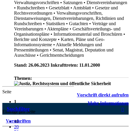
Verwaltungsvorschriften
• Satzungen
• Dienstvereinbarungen
• Rundschreiben
• Gesetzblatt
• Amtsblatt
• Gesetze und
Rechtsverordnungen
• Verwaltungsvorschriften,
Dienstanweisungen, Dienstvereinbarungen, Richtlinien und
Rundschreiben
• Statistiken
• Gutachten
• Verträge und
Vereinbarungen
• Aktenpläne
• Geschäftsverteilungs- und
Organisationspläne
• Informationsmaterial und Broschüren
•
Berichte und Konzepte
• Karten, Pläne und Geo-
Informationssysteme
• Aktuelle Meldungen und
Pressemitteilungen
• Senat, Magistrat, Deputation und
Ausschüsse
• Gerichtsentscheidungen
Stand: 26.06.2023 Inkrafttreten: 11.01.2000
Themen:
Seite
Vorschrift direkt aufrufen
1
Mehr Informationen
Suchfilter
Einträge pro Seite
Vorschriften
10
20