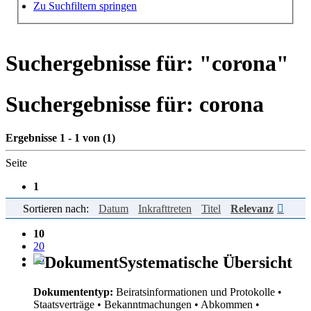
Hilfe zur Suche
Zu Suchfiltern springen
Suchergebnisse für: "
corona
"
Suchergebnisse für:
corona
Ergebnisse 1 - 1 von (1)
Seite
1
Sortieren nach:
Datum
Inkrafttreten
Titel
Relevanz
Einträge pro Seite
10
20
50
Systematische Übersicht
Dokumententyp:
Beiratsinformationen und Protokolle
•
Staatsverträge
• Bekanntmachungen
• Abkommen
•