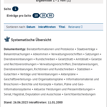
Ergebnisse 1 - 1 von (1)
1
Seite
10
20
50
Einträge pro Seite
Sortieren nach:
Datum
Inkrafttreten
Titel
Relevanz
Systematische Übersicht
Dokumententyp:
Beiratsinformationen und Protokolle
• Staatsverträge
•
Bekanntmachungen
• Abkommen
• Verwaltungsvorschriften
• Satzungen
•
Dienstvereinbarungen
• Rundschreiben
• Gesetzblatt
• Amtsblatt
• Gesetze
und Rechtsverordnungen
• Verwaltungsvorschriften, Dienstanweisungen,
Dienstvereinbarungen, Richtlinien und Rundschreiben
• Statistiken
•
Gutachten
• Verträge und Vereinbarungen
• Aktenpläne
•
Geschäftsverteilungs- und Organisationspläne
• Informationsmaterial und
Broschüren
• Berichte und Konzepte
• Karten, Pläne und Geo-
Informationssysteme
• Aktuelle Meldungen und Pressemitteilungen
•
Senat, Magistrat, Deputation und Ausschüsse
• Gerichtsentscheidungen
Stand: 26.06.2023 Inkrafttreten: 11.01.2000