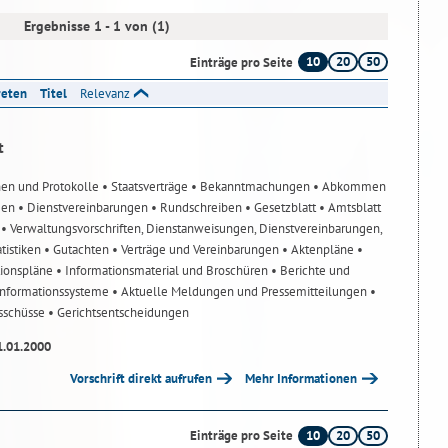
Ergebnisse 1 - 1 von (1)
10
20
50
Einträge pro Seite
reten
Titel
Relevanz
t
nen und Protokolle
• Staatsverträge
• Bekanntmachungen
• Abkommen
gen
• Dienstvereinbarungen
• Rundschreiben
• Gesetzblatt
• Amtsblatt
n
• Verwaltungsvorschriften, Dienstanweisungen, Dienstvereinbarungen,
atistiken
• Gutachten
• Verträge und Vereinbarungen
• Aktenpläne
•
tionspläne
• Informationsmaterial und Broschüren
• Berichte und
-Informationssysteme
• Aktuelle Meldungen und Pressemitteilungen
•
usschüsse
• Gerichtsentscheidungen
1.01.2000
Vorschrift direkt aufrufen
Mehr Informationen
10
20
50
Einträge pro Seite