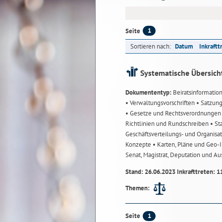
1
Seite
Sortieren nach:
Datum
Inkraftt
Systematische Übersich
Dokumententyp:
Beiratsinformatio
• Verwaltungsvorschriften
• Satzun
• Gesetze und Rechtsverordnunge
Richtlinien und Rundschreiben
• St
Geschäftsverteilungs- und Organisa
Konzepte
• Karten, Pläne und Geo
Senat, Magistrat, Deputation und A
Stand: 26.06.2023 Inkrafttreten: 1
Themen:
1
Seite