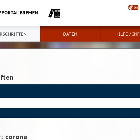
ZPORTAL BREMEN
RSCHRIFTEN
DATEN
HILFE / IN
iften
r:
corona