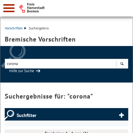
Vorschriften
Suchergebnis
Bremische Vorschriften
Hilfe zur Suche
Suchen
Suchergebnisse für: "
corona
"
Suchfilter