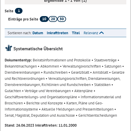
Ergebnisse 1 - 1 von (1)
1
Seite
10
20
50
Einträge pro Seite
Sortieren nach:
Datum
Inkrafttreten
Titel
Relevanz
Systematische Übersicht
Dokumententyp:
Beiratsinformationen und Protokolle
• Staatsverträge
•
Bekanntmachungen
• Abkommen
• Verwaltungsvorschriften
• Satzungen
•
Dienstvereinbarungen
• Rundschreiben
• Gesetzblatt
• Amtsblatt
• Gesetze
und Rechtsverordnungen
• Verwaltungsvorschriften, Dienstanweisungen,
Dienstvereinbarungen, Richtlinien und Rundschreiben
• Statistiken
•
Gutachten
• Verträge und Vereinbarungen
• Aktenpläne
•
Geschäftsverteilungs- und Organisationspläne
• Informationsmaterial und
Broschüren
• Berichte und Konzepte
• Karten, Pläne und Geo-
Informationssysteme
• Aktuelle Meldungen und Pressemitteilungen
•
Senat, Magistrat, Deputation und Ausschüsse
• Gerichtsentscheidungen
Stand: 26.06.2023 Inkrafttreten: 11.01.2000