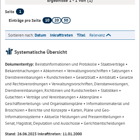
Ergebnisse 1 - 1 von (1)
1
Seite
10
20
50
Einträge pro Seite
Sortieren nach:
Datum
Inkrafttreten
Titel
Relevanz
Systematische Übersicht
Dokumententyp:
Beiratsinformationen und Protokolle
• Staatsverträge
•
Bekanntmachungen
• Abkommen
• Verwaltungsvorschriften
• Satzungen
•
Dienstvereinbarungen
• Rundschreiben
• Gesetzblatt
• Amtsblatt
• Gesetze
und Rechtsverordnungen
• Verwaltungsvorschriften, Dienstanweisungen,
Dienstvereinbarungen, Richtlinien und Rundschreiben
• Statistiken
•
Gutachten
• Verträge und Vereinbarungen
• Aktenpläne
•
Geschäftsverteilungs- und Organisationspläne
• Informationsmaterial und
Broschüren
• Berichte und Konzepte
• Karten, Pläne und Geo-
Informationssysteme
• Aktuelle Meldungen und Pressemitteilungen
•
Senat, Magistrat, Deputation und Ausschüsse
• Gerichtsentscheidungen
Stand: 26.06.2023 Inkrafttreten: 11.01.2000