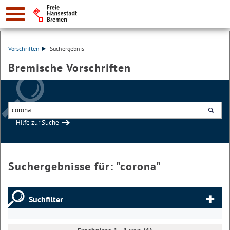
Vorschriften
Suchergebnis
Bremische Vorschriften
Hilfe zur Suche
Suchen
Suchergebnisse für: "
corona
"
Suchfilter