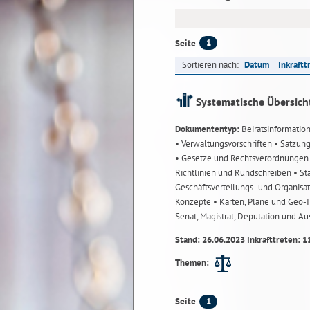
1
Seite
Sortieren nach:
Datum
Inkraftt
Systematische Übersich
Dokumententyp:
Beiratsinformatio
• Verwaltungsvorschriften
• Satzun
• Gesetze und Rechtsverordnunge
Richtlinien und Rundschreiben
• St
Geschäftsverteilungs- und Organisa
Konzepte
• Karten, Pläne und Geo
Senat, Magistrat, Deputation und A
Stand: 26.06.2023 Inkrafttreten: 1
Themen:
1
Seite