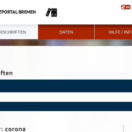
ZPORTAL BREMEN
RSCHRIFTEN
DATEN
HILFE / IN
iften
r:
corona