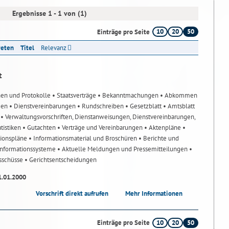
Ergebnisse 1 - 1 von (1)
10
20
50
Einträge pro Seite
reten
Titel
Relevanz
t
nen und Protokolle
• Staatsverträge
• Bekanntmachungen
• Abkommen
gen
• Dienstvereinbarungen
• Rundschreiben
• Gesetzblatt
• Amtsblatt
n
• Verwaltungsvorschriften, Dienstanweisungen, Dienstvereinbarungen,
atistiken
• Gutachten
• Verträge und Vereinbarungen
• Aktenpläne
•
tionspläne
• Informationsmaterial und Broschüren
• Berichte und
-Informationssysteme
• Aktuelle Meldungen und Pressemitteilungen
•
usschüsse
• Gerichtsentscheidungen
1.01.2000
Vorschrift direkt aufrufen
Mehr Informationen
10
20
50
Einträge pro Seite