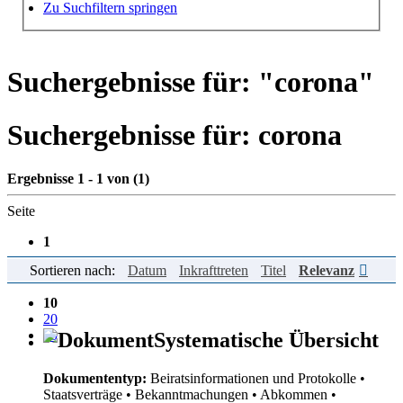
Hilfe zur Suche
Zu Suchfiltern springen
Suchergebnisse für: "
corona
"
Suchergebnisse für:
corona
Ergebnisse 1 - 1 von (1)
Seite
1
Sortieren nach:
Datum
Inkrafttreten
Titel
Relevanz
Einträge pro Seite
10
20
50
Systematische Übersicht
Dokumententyp:
Beiratsinformationen und Protokolle
•
Staatsverträge
• Bekanntmachungen
• Abkommen
•