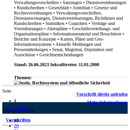
Verwaltungsvorschriften
• Satzungen
• Dienstvereinbarungen
• Rundschreiben
• Gesetzblatt
• Amtsblatt
• Gesetze und
Rechtsverordnungen
• Verwaltungsvorschriften,
Dienstanweisungen, Dienstvereinbarungen, Richtlinien und
Rundschreiben
• Statistiken
• Gutachten
• Verträge und
Vereinbarungen
• Aktenpläne
• Geschäftsverteilungs- und
Organisationspläne
• Informationsmaterial und Broschüren
•
Berichte und Konzepte
• Karten, Pläne und Geo-
Informationssysteme
• Aktuelle Meldungen und
Pressemitteilungen
• Senat, Magistrat, Deputation und
Ausschüsse
• Gerichtsentscheidungen
Stand: 26.06.2023 Inkrafttreten: 11.01.2000
Themen:
Seite
Vorschrift direkt aufrufen
1
Mehr Informationen
Suchfilter
Einträge pro Seite
Vorschriften
10
20