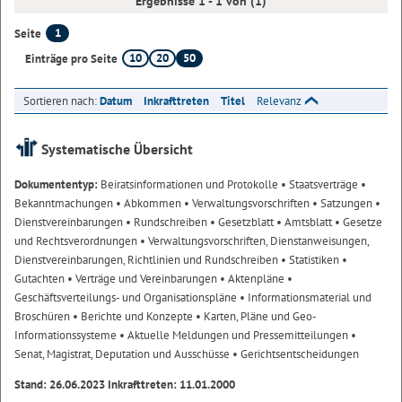
Ergebnisse 1 - 1 von (1)
1
Seite
10
20
50
Einträge pro Seite
Sortieren nach:
Datum
Inkrafttreten
Titel
Relevanz
Systematische Übersicht
Dokumententyp:
Beiratsinformationen und Protokolle
• Staatsverträge
•
Bekanntmachungen
• Abkommen
• Verwaltungsvorschriften
• Satzungen
•
Dienstvereinbarungen
• Rundschreiben
• Gesetzblatt
• Amtsblatt
• Gesetze
und Rechtsverordnungen
• Verwaltungsvorschriften, Dienstanweisungen,
Dienstvereinbarungen, Richtlinien und Rundschreiben
• Statistiken
•
Gutachten
• Verträge und Vereinbarungen
• Aktenpläne
•
Geschäftsverteilungs- und Organisationspläne
• Informationsmaterial und
Broschüren
• Berichte und Konzepte
• Karten, Pläne und Geo-
Informationssysteme
• Aktuelle Meldungen und Pressemitteilungen
•
Senat, Magistrat, Deputation und Ausschüsse
• Gerichtsentscheidungen
Stand: 26.06.2023 Inkrafttreten: 11.01.2000