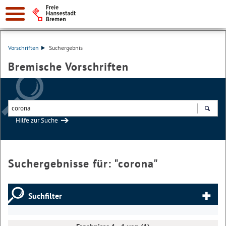
Vorschriften
Suchergebnis
Bremische Vorschriften
Hilfe zur Suche
Suchen
Suchergebnisse für: "
corona
"
Suchfilter