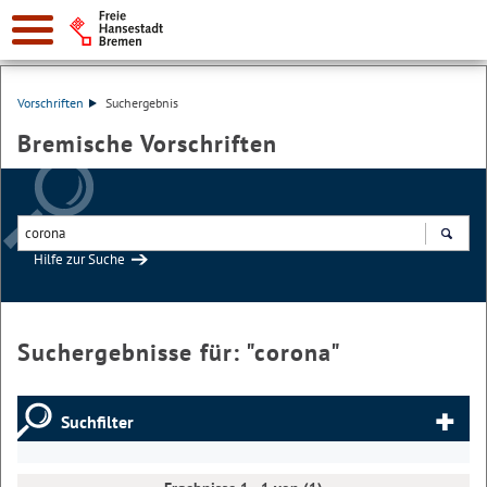
Vorschriften
Suchergebnis
Bremische Vorschriften
Hilfe zur Suche
Suchen
Suchergebnisse für: "
corona
"
Suchfilter