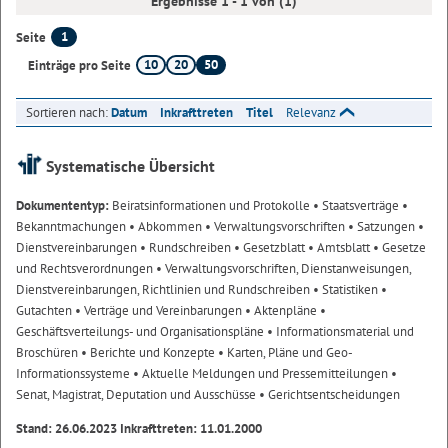
Ergebnisse 1 - 1 von (1)
1
Seite
10
20
50
Einträge pro Seite
Sortieren nach:
Datum
Inkrafttreten
Titel
Relevanz
Systematische Übersicht
Dokumententyp:
Beiratsinformationen und Protokolle
• Staatsverträge
•
Bekanntmachungen
• Abkommen
• Verwaltungsvorschriften
• Satzungen
•
Dienstvereinbarungen
• Rundschreiben
• Gesetzblatt
• Amtsblatt
• Gesetze
und Rechtsverordnungen
• Verwaltungsvorschriften, Dienstanweisungen,
Dienstvereinbarungen, Richtlinien und Rundschreiben
• Statistiken
•
Gutachten
• Verträge und Vereinbarungen
• Aktenpläne
•
Geschäftsverteilungs- und Organisationspläne
• Informationsmaterial und
Broschüren
• Berichte und Konzepte
• Karten, Pläne und Geo-
Informationssysteme
• Aktuelle Meldungen und Pressemitteilungen
•
Senat, Magistrat, Deputation und Ausschüsse
• Gerichtsentscheidungen
Stand: 26.06.2023 Inkrafttreten: 11.01.2000