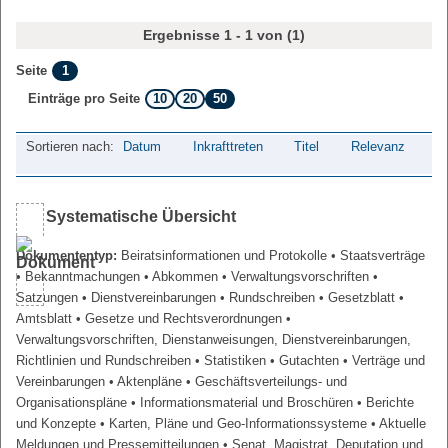
Ergebnisse 1 - 1 von (1)
1
Seite
10
20
50
Einträge pro Seite
Sortieren nach:
Datum
Inkrafttreten
Titel
Relevanz
Systematische Übersicht
Dokumententyp:
Beiratsinformationen und Protokolle
• Staatsverträge
• Bekanntmachungen
• Abkommen
• Verwaltungsvorschriften
•
Satzungen
• Dienstvereinbarungen
• Rundschreiben
• Gesetzblatt
•
Amtsblatt
• Gesetze und Rechtsverordnungen
•
Verwaltungsvorschriften, Dienstanweisungen, Dienstvereinbarungen,
Richtlinien und Rundschreiben
• Statistiken
• Gutachten
• Verträge und
Vereinbarungen
• Aktenpläne
• Geschäftsverteilungs- und
Organisationspläne
• Informationsmaterial und Broschüren
• Berichte
und Konzepte
• Karten, Pläne und Geo-Informationssysteme
• Aktuelle
Meldungen und Pressemitteilungen
• Senat, Magistrat, Deputation und