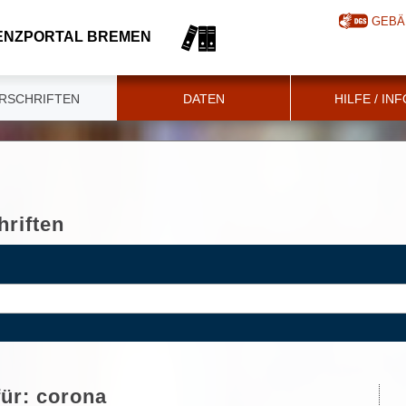
GEBÄ
ENZPORTAL BREMEN
RSCHRIFTEN
DATEN
HILFE / IN
riften
für:
corona