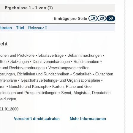
Ergebnisse 1 - 1 von (1)
10
20
50
Einträge pro Seite
fttreten
Titel
Relevanz
icht
ionen und Protokolle
• Staatsverträge
• Bekanntmachungen
•
iften
• Satzungen
• Dienstvereinbarungen
• Rundschreiben
•
e und Rechtsverordnungen
• Verwaltungsvorschriften,
barungen, Richtlinien und Rundschreiben
• Statistiken
• Gutachten
Aktenpläne
• Geschäftsverteilungs- und Organisationspläne
•
üren
• Berichte und Konzepte
• Karten, Pläne und Geo-
Meldungen und Pressemitteilungen
• Senat, Magistrat, Deputation
heidungen
 11.01.2000
Vorschrift direkt aufrufen
Mehr Informationen