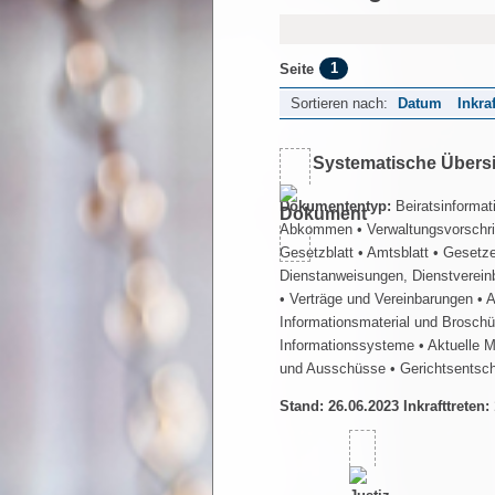
1
Seite
Sortieren nach:
Datum
Inkra
Systematische Übers
Dokumententyp:
Beiratsinformat
Abkommen
• Verwaltungsvorschr
Gesetzblatt
• Amtsblatt
• Gesetz
Dienstanweisungen, Dienstverein
• Verträge und Vereinbarungen
• 
Informationsmaterial und Brosch
Informationssysteme
• Aktuelle 
und Ausschüsse
• Gerichtsentsc
Stand: 26.06.2023 Inkrafttreten: