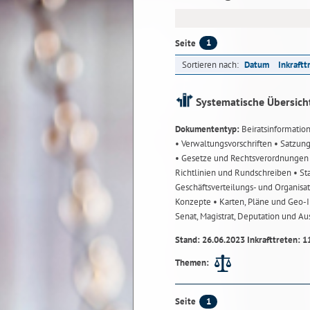
1
Seite
Sortieren nach:
Datum
Inkraftt
Systematische Übersich
Dokumententyp:
Beiratsinformatio
• Verwaltungsvorschriften
• Satzun
• Gesetze und Rechtsverordnunge
Richtlinien und Rundschreiben
• St
Geschäftsverteilungs- und Organisa
Konzepte
• Karten, Pläne und Geo
Senat, Magistrat, Deputation und A
Stand: 26.06.2023 Inkrafttreten: 1
Themen:
1
Seite