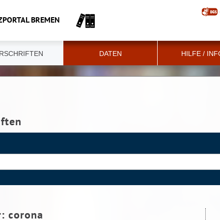
ZPORTAL BREMEN
RSCHRIFTEN
DATEN
HILFE / IN
iften
r:
corona