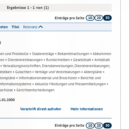
Ergebnisse 1 - 1 von (1)
10
20
50
Einträge pro Seite
reten
Titel
Relevanz
t
nen und Protokolle
• Staatsverträge
• Bekanntmachungen
• Abkommen
gen
• Dienstvereinbarungen
• Rundschreiben
• Gesetzblatt
• Amtsblatt
n
• Verwaltungsvorschriften, Dienstanweisungen, Dienstvereinbarungen,
atistiken
• Gutachten
• Verträge und Vereinbarungen
• Aktenpläne
•
tionspläne
• Informationsmaterial und Broschüren
• Berichte und
-Informationssysteme
• Aktuelle Meldungen und Pressemitteilungen
•
usschüsse
• Gerichtsentscheidungen
1.01.2000
Vorschrift direkt aufrufen
Mehr Informationen
10
20
50
Einträge pro Seite