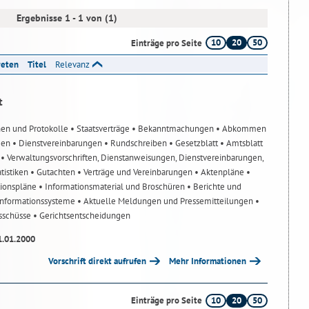
Ergebnisse 1 - 1 von (1)
10
20
50
Einträge pro Seite
reten
Titel
Relevanz
t
nen und Protokolle
• Staatsverträge
• Bekanntmachungen
• Abkommen
gen
• Dienstvereinbarungen
• Rundschreiben
• Gesetzblatt
• Amtsblatt
n
• Verwaltungsvorschriften, Dienstanweisungen, Dienstvereinbarungen,
atistiken
• Gutachten
• Verträge und Vereinbarungen
• Aktenpläne
•
tionspläne
• Informationsmaterial und Broschüren
• Berichte und
-Informationssysteme
• Aktuelle Meldungen und Pressemitteilungen
•
usschüsse
• Gerichtsentscheidungen
1.01.2000
Vorschrift direkt aufrufen
Mehr Informationen
10
20
50
Einträge pro Seite