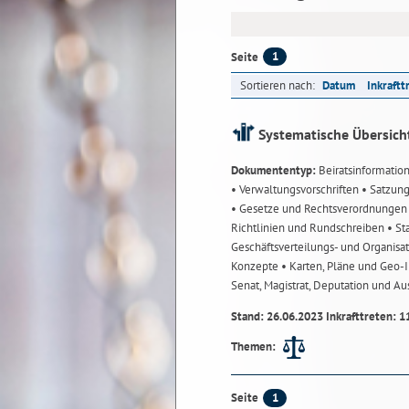
1
Seite
Sortieren nach:
Datum
Inkraftt
Systematische Übersich
Dokumententyp:
Beiratsinformatio
• Verwaltungsvorschriften
• Satzun
• Gesetze und Rechtsverordnunge
Richtlinien und Rundschreiben
• St
Geschäftsverteilungs- und Organisa
Konzepte
• Karten, Pläne und Geo
Senat, Magistrat, Deputation und A
Stand: 26.06.2023 Inkrafttreten: 1
Themen:
1
Seite