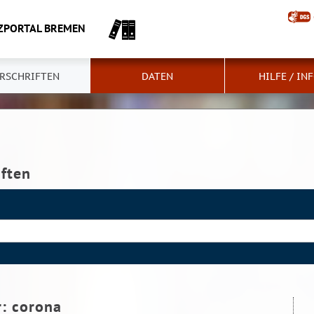
ZPORTAL BREMEN
RSCHRIFTEN
DATEN
HILFE / IN
iften
r:
corona