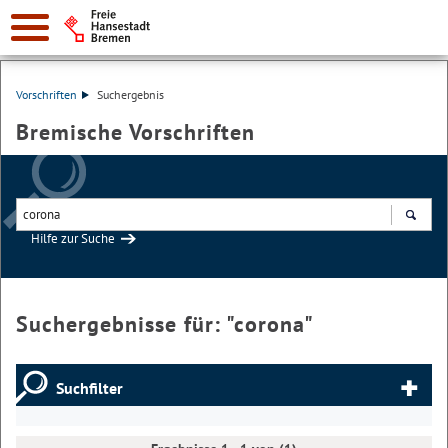
Vorschriften
Suchergebnis
Bremische Vorschriften
Hilfe zur Suche
Suchen
Suchergebnisse für: "
corona
"
Suchfilter