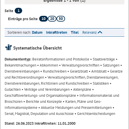
Ergebnisse 1 - 1 von (1)
1
Seite
10
20
50
Einträge pro Seite
Sortieren nach:
Datum
Inkrafttreten
Titel
Relevanz
Systematische Übersicht
Dokumententyp:
Beiratsinformationen und Protokolle
• Staatsverträge
•
Bekanntmachungen
• Abkommen
• Verwaltungsvorschriften
• Satzungen
•
Dienstvereinbarungen
• Rundschreiben
• Gesetzblatt
• Amtsblatt
• Gesetze
und Rechtsverordnungen
• Verwaltungsvorschriften, Dienstanweisungen,
Dienstvereinbarungen, Richtlinien und Rundschreiben
• Statistiken
•
Gutachten
• Verträge und Vereinbarungen
• Aktenpläne
•
Geschäftsverteilungs- und Organisationspläne
• Informationsmaterial und
Broschüren
• Berichte und Konzepte
• Karten, Pläne und Geo-
Informationssysteme
• Aktuelle Meldungen und Pressemitteilungen
•
Senat, Magistrat, Deputation und Ausschüsse
• Gerichtsentscheidungen
Stand: 26.06.2023 Inkrafttreten: 11.01.2000