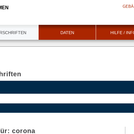
GEBÄ
MEN
RSCHRIFTEN
DATEN
HILFE / IN
riften
für:
corona