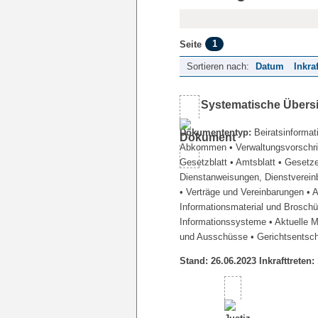
1
Seite
Sortieren nach:
Datum
Inkra
Systematische Übers
Dokumententyp:
Beiratsinformat
Abkommen
• Verwaltungsvorschr
Gesetzblatt
• Amtsblatt
• Gesetz
Dienstanweisungen, Dienstverein
• Verträge und Vereinbarungen
• 
Informationsmaterial und Brosch
Informationssysteme
• Aktuelle 
und Ausschüsse
• Gerichtsentsc
Stand: 26.06.2023 Inkrafttreten: