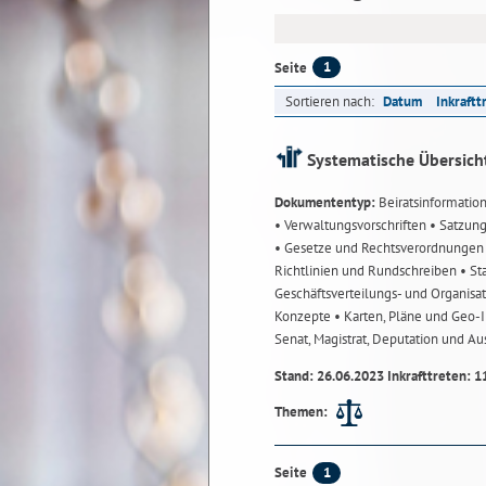
1
Seite
Sortieren nach:
Datum
Inkraftt
Systematische Übersich
Dokumententyp:
Beiratsinformatio
• Verwaltungsvorschriften
• Satzun
• Gesetze und Rechtsverordnunge
Richtlinien und Rundschreiben
• St
Geschäftsverteilungs- und Organisa
Konzepte
• Karten, Pläne und Geo
Senat, Magistrat, Deputation und A
Stand: 26.06.2023 Inkrafttreten: 1
Themen:
1
Seite