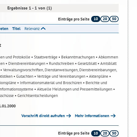
Ergebnisse 1 - 1 von (1)
10
20
50
Einträge pro Seite
reten
Titel
Relevanz
t
nen und Protokolle
• Staatsverträge
• Bekanntmachungen
• Abkommen
gen
• Dienstvereinbarungen
• Rundschreiben
• Gesetzblatt
• Amtsblatt
n
• Verwaltungsvorschriften, Dienstanweisungen, Dienstvereinbarungen,
atistiken
• Gutachten
• Verträge und Vereinbarungen
• Aktenpläne
•
tionspläne
• Informationsmaterial und Broschüren
• Berichte und
-Informationssysteme
• Aktuelle Meldungen und Pressemitteilungen
•
usschüsse
• Gerichtsentscheidungen
1.01.2000
Vorschrift direkt aufrufen
Mehr Informationen
10
20
50
Einträge pro Seite