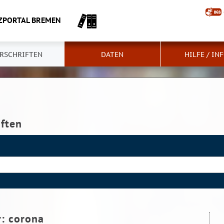
ZPORTAL BREMEN
RSCHRIFTEN
DATEN
HILFE / IN
iften
r:
corona