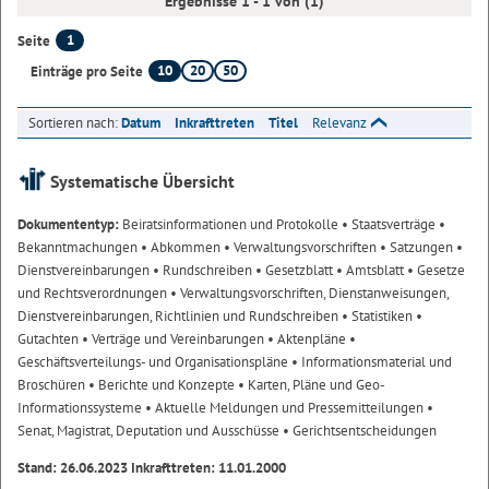
Ergebnisse 1 - 1 von (1)
1
Seite
10
20
50
Einträge pro Seite
Sortieren nach:
Datum
Inkrafttreten
Titel
Relevanz
Systematische Übersicht
Dokumententyp:
Beiratsinformationen und Protokolle
• Staatsverträge
•
Bekanntmachungen
• Abkommen
• Verwaltungsvorschriften
• Satzungen
•
Dienstvereinbarungen
• Rundschreiben
• Gesetzblatt
• Amtsblatt
• Gesetze
und Rechtsverordnungen
• Verwaltungsvorschriften, Dienstanweisungen,
Dienstvereinbarungen, Richtlinien und Rundschreiben
• Statistiken
•
Gutachten
• Verträge und Vereinbarungen
• Aktenpläne
•
Geschäftsverteilungs- und Organisationspläne
• Informationsmaterial und
Broschüren
• Berichte und Konzepte
• Karten, Pläne und Geo-
Informationssysteme
• Aktuelle Meldungen und Pressemitteilungen
•
Senat, Magistrat, Deputation und Ausschüsse
• Gerichtsentscheidungen
Stand: 26.06.2023 Inkrafttreten: 11.01.2000