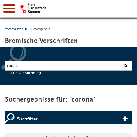
Vorschriften
Suchergebnis
Bremische Vorschriften
Hilfe zur Suche
Suchen
Suchergebnisse für: "
corona
"
Suchfilter