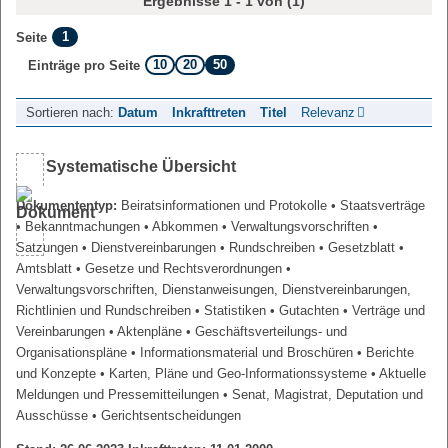
Ergebnisse 1 - 1 von (1)
1
Seite
10
20
50
Einträge pro Seite
Sortieren nach:
Datum
Inkrafttreten
Titel
Relevanz
Systematische Übersicht
Dokumententyp:
Beiratsinformationen und Protokolle
• Staatsverträge
• Bekanntmachungen
• Abkommen
• Verwaltungsvorschriften
•
Satzungen
• Dienstvereinbarungen
• Rundschreiben
• Gesetzblatt
•
Amtsblatt
• Gesetze und Rechtsverordnungen
•
Verwaltungsvorschriften, Dienstanweisungen, Dienstvereinbarungen,
Richtlinien und Rundschreiben
• Statistiken
• Gutachten
• Verträge und
Vereinbarungen
• Aktenpläne
• Geschäftsverteilungs- und
Organisationspläne
• Informationsmaterial und Broschüren
• Berichte
und Konzepte
• Karten, Pläne und Geo-Informationssysteme
• Aktuelle
Meldungen und Pressemitteilungen
• Senat, Magistrat, Deputation und
Ausschüsse
• Gerichtsentscheidungen