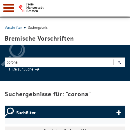
Vorschriften
Suchergebnis
Bremische Vorschriften
Hilfe zur Suche
Suchen
Suchergebnisse für: "
corona
"
Suchfilter