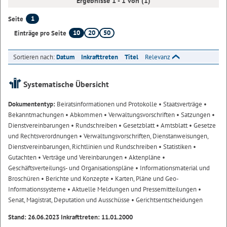
Ergebnisse 1 - 1 von (1)
1
Seite
10
20
50
Einträge pro Seite
Sortieren nach:
Datum
Inkrafttreten
Titel
Relevanz
Systematische Übersicht
Dokumententyp:
Beiratsinformationen und Protokolle
• Staatsverträge
•
Bekanntmachungen
• Abkommen
• Verwaltungsvorschriften
• Satzungen
•
Dienstvereinbarungen
• Rundschreiben
• Gesetzblatt
• Amtsblatt
• Gesetze
und Rechtsverordnungen
• Verwaltungsvorschriften, Dienstanweisungen,
Dienstvereinbarungen, Richtlinien und Rundschreiben
• Statistiken
•
Gutachten
• Verträge und Vereinbarungen
• Aktenpläne
•
Geschäftsverteilungs- und Organisationspläne
• Informationsmaterial und
Broschüren
• Berichte und Konzepte
• Karten, Pläne und Geo-
Informationssysteme
• Aktuelle Meldungen und Pressemitteilungen
•
Senat, Magistrat, Deputation und Ausschüsse
• Gerichtsentscheidungen
Stand: 26.06.2023 Inkrafttreten: 11.01.2000