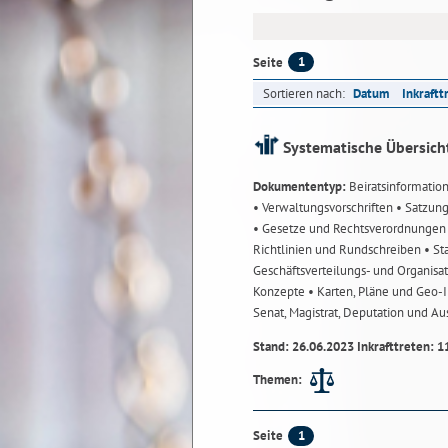
1
Seite
Sortieren nach:
Datum
Inkraftt
Systematische Übersich
Dokumententyp:
Beiratsinformatio
• Verwaltungsvorschriften
• Satzun
• Gesetze und Rechtsverordnunge
Richtlinien und Rundschreiben
• St
Geschäftsverteilungs- und Organisa
Konzepte
• Karten, Pläne und Geo
Senat, Magistrat, Deputation und A
Stand: 26.06.2023 Inkrafttreten: 1
Themen:
1
Seite