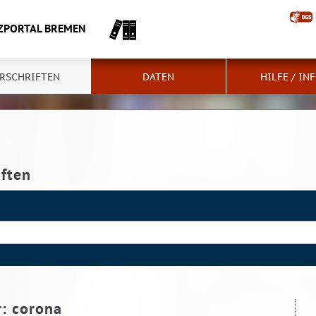
ZPORTAL BREMEN
RSCHRIFTEN
DATEN
HILFE / IN
iften
r:
corona