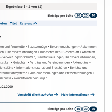
Ergebnisse 1 - 1 von (1)
10
20
50
Einträge pro Seite
reten
Titel
Relevanz
t
nen und Protokolle
• Staatsverträge
• Bekanntmachungen
• Abkommen
gen
• Dienstvereinbarungen
• Rundschreiben
• Gesetzblatt
• Amtsblatt
n
• Verwaltungsvorschriften, Dienstanweisungen, Dienstvereinbarungen,
atistiken
• Gutachten
• Verträge und Vereinbarungen
• Aktenpläne
•
tionspläne
• Informationsmaterial und Broschüren
• Berichte und
-Informationssysteme
• Aktuelle Meldungen und Pressemitteilungen
•
usschüsse
• Gerichtsentscheidungen
1.01.2000
Vorschrift direkt aufrufen
Mehr Informationen
10
20
50
Einträge pro Seite