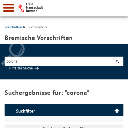
Vorschriften
Suchergebnis
Bremische Vorschriften
Hilfe zur Suche
Suchen
Suchergebnisse für: "
corona
"
Suchfilter