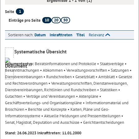
Ergebnisse 1 - 1 von (1)
1
Seite
10
20
50
Einträge pro Seite
Sortieren nach:
Datum
Inkrafttreten
Titel
Relevanz
Systematische Übersicht
Dokumententyp:
Beiratsinformationen und Protokolle
• Staatsverträge
•
Bekanntmachungen
• Abkommen
• Verwaltungsvorschriften
• Satzungen
•
Dienstvereinbarungen
• Rundschreiben
• Gesetzblatt
• Amtsblatt
• Gesetze
und Rechtsverordnungen
• Verwaltungsvorschriften, Dienstanweisungen,
Dienstvereinbarungen, Richtlinien und Rundschreiben
• Statistiken
•
Gutachten
• Verträge und Vereinbarungen
• Aktenpläne
•
Geschäftsverteilungs- und Organisationspläne
• Informationsmaterial und
Broschüren
• Berichte und Konzepte
• Karten, Pläne und Geo-
Informationssysteme
• Aktuelle Meldungen und Pressemitteilungen
•
Senat, Magistrat, Deputation und Ausschüsse
• Gerichtsentscheidungen
Stand: 26.06.2023 Inkrafttreten: 11.01.2000