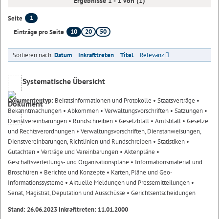
Ergebnisse 1 - 1 von (1)
1
Seite
10
20
50
Einträge pro Seite
Sortieren nach:
Datum
Inkrafttreten
Titel
Relevanz
Systematische Übersicht
Dokumententyp:
Beiratsinformationen und Protokolle
• Staatsverträge
•
Bekanntmachungen
• Abkommen
• Verwaltungsvorschriften
• Satzungen
•
Dienstvereinbarungen
• Rundschreiben
• Gesetzblatt
• Amtsblatt
• Gesetze
und Rechtsverordnungen
• Verwaltungsvorschriften, Dienstanweisungen,
Dienstvereinbarungen, Richtlinien und Rundschreiben
• Statistiken
•
Gutachten
• Verträge und Vereinbarungen
• Aktenpläne
•
Geschäftsverteilungs- und Organisationspläne
• Informationsmaterial und
Broschüren
• Berichte und Konzepte
• Karten, Pläne und Geo-
Informationssysteme
• Aktuelle Meldungen und Pressemitteilungen
•
Senat, Magistrat, Deputation und Ausschüsse
• Gerichtsentscheidungen
Stand: 26.06.2023 Inkrafttreten: 11.01.2000