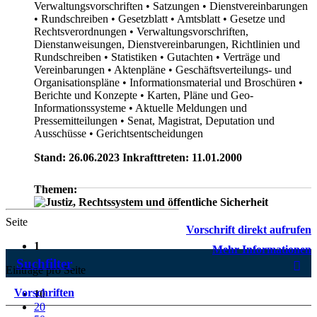
Verwaltungsvorschriften
• Satzungen
• Dienstvereinbarungen
• Rundschreiben
• Gesetzblatt
• Amtsblatt
• Gesetze und
Rechtsverordnungen
• Verwaltungsvorschriften,
Dienstanweisungen, Dienstvereinbarungen, Richtlinien und
Rundschreiben
• Statistiken
• Gutachten
• Verträge und
Vereinbarungen
• Aktenpläne
• Geschäftsverteilungs- und
Organisationspläne
• Informationsmaterial und Broschüren
•
Berichte und Konzepte
• Karten, Pläne und Geo-
Informationssysteme
• Aktuelle Meldungen und
Pressemitteilungen
• Senat, Magistrat, Deputation und
Ausschüsse
• Gerichtsentscheidungen
Stand: 26.06.2023 Inkrafttreten: 11.01.2000
Themen:
Seite
Vorschrift direkt aufrufen
1
Mehr Informationen
Suchfilter
Einträge pro Seite
Vorschriften
10
20