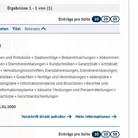
Ergebnisse 1 - 1 von (1)
10
20
50
Einträge pro Seite
reten
Titel
Relevanz
t
nen und Protokolle
• Staatsverträge
• Bekanntmachungen
• Abkommen
gen
• Dienstvereinbarungen
• Rundschreiben
• Gesetzblatt
• Amtsblatt
n
• Verwaltungsvorschriften, Dienstanweisungen, Dienstvereinbarungen,
atistiken
• Gutachten
• Verträge und Vereinbarungen
• Aktenpläne
•
tionspläne
• Informationsmaterial und Broschüren
• Berichte und
-Informationssysteme
• Aktuelle Meldungen und Pressemitteilungen
•
usschüsse
• Gerichtsentscheidungen
1.01.2000
Vorschrift direkt aufrufen
Mehr Informationen
10
20
50
Einträge pro Seite