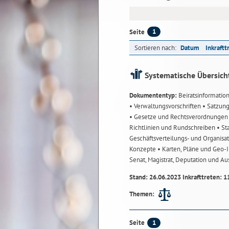
1
Seite
Sortieren nach:
Datum
Inkraftt
Systematische Übersich
Dokumententyp:
Beiratsinformatio
• Verwaltungsvorschriften
• Satzun
• Gesetze und Rechtsverordnunge
Richtlinien und Rundschreiben
• St
Geschäftsverteilungs- und Organisa
Konzepte
• Karten, Pläne und Geo
Senat, Magistrat, Deputation und A
Stand: 26.06.2023 Inkrafttreten: 1
Themen:
1
Seite