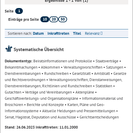
Ergebnisse 1 - 1 von (1)
1
Seite
10
20
50
Einträge pro Seite
Sortieren nach:
Datum
Inkrafttreten
Titel
Relevanz
Systematische Übersicht
Dokumententyp:
Beiratsinformationen und Protokolle
• Staatsverträge
•
Bekanntmachungen
• Abkommen
• Verwaltungsvorschriften
• Satzungen
•
Dienstvereinbarungen
• Rundschreiben
• Gesetzblatt
• Amtsblatt
• Gesetze
und Rechtsverordnungen
• Verwaltungsvorschriften, Dienstanweisungen,
Dienstvereinbarungen, Richtlinien und Rundschreiben
• Statistiken
•
Gutachten
• Verträge und Vereinbarungen
• Aktenpläne
•
Geschäftsverteilungs- und Organisationspläne
• Informationsmaterial und
Broschüren
• Berichte und Konzepte
• Karten, Pläne und Geo-
Informationssysteme
• Aktuelle Meldungen und Pressemitteilungen
•
Senat, Magistrat, Deputation und Ausschüsse
• Gerichtsentscheidungen
Stand: 26.06.2023 Inkrafttreten: 11.01.2000