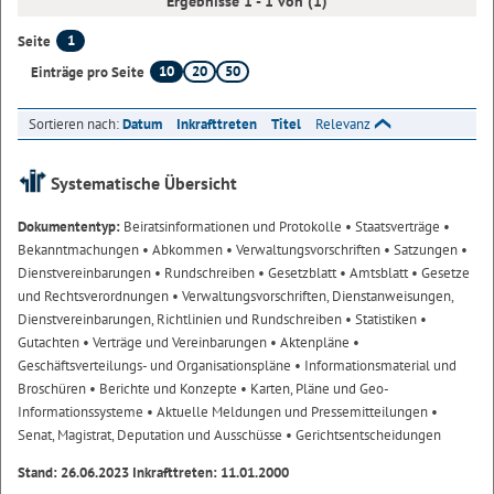
Ergebnisse 1 - 1 von (1)
1
Seite
10
20
50
Einträge pro Seite
Sortieren nach:
Datum
Inkrafttreten
Titel
Relevanz
Systematische Übersicht
Dokumententyp:
Beiratsinformationen und Protokolle
• Staatsverträge
•
Bekanntmachungen
• Abkommen
• Verwaltungsvorschriften
• Satzungen
•
Dienstvereinbarungen
• Rundschreiben
• Gesetzblatt
• Amtsblatt
• Gesetze
und Rechtsverordnungen
• Verwaltungsvorschriften, Dienstanweisungen,
Dienstvereinbarungen, Richtlinien und Rundschreiben
• Statistiken
•
Gutachten
• Verträge und Vereinbarungen
• Aktenpläne
•
Geschäftsverteilungs- und Organisationspläne
• Informationsmaterial und
Broschüren
• Berichte und Konzepte
• Karten, Pläne und Geo-
Informationssysteme
• Aktuelle Meldungen und Pressemitteilungen
•
Senat, Magistrat, Deputation und Ausschüsse
• Gerichtsentscheidungen
Stand: 26.06.2023 Inkrafttreten: 11.01.2000