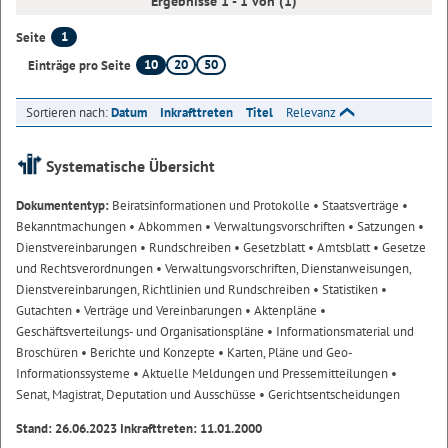
Ergebnisse 1 - 1 von (1)
1
Seite
10
20
50
Einträge pro Seite
Sortieren nach:
Datum
Inkrafttreten
Titel
Relevanz
Systematische Übersicht
Dokumententyp:
Beiratsinformationen und Protokolle
• Staatsverträge
•
Bekanntmachungen
• Abkommen
• Verwaltungsvorschriften
• Satzungen
•
Dienstvereinbarungen
• Rundschreiben
• Gesetzblatt
• Amtsblatt
• Gesetze
und Rechtsverordnungen
• Verwaltungsvorschriften, Dienstanweisungen,
Dienstvereinbarungen, Richtlinien und Rundschreiben
• Statistiken
•
Gutachten
• Verträge und Vereinbarungen
• Aktenpläne
•
Geschäftsverteilungs- und Organisationspläne
• Informationsmaterial und
Broschüren
• Berichte und Konzepte
• Karten, Pläne und Geo-
Informationssysteme
• Aktuelle Meldungen und Pressemitteilungen
•
Senat, Magistrat, Deputation und Ausschüsse
• Gerichtsentscheidungen
Stand: 26.06.2023 Inkrafttreten: 11.01.2000