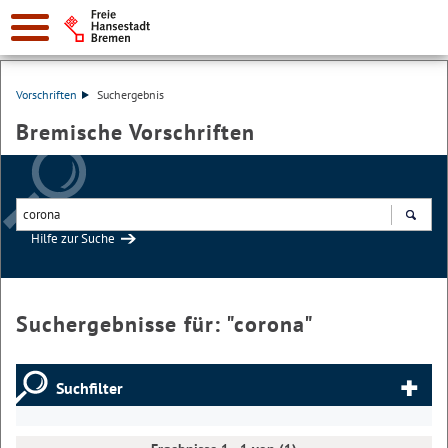
Vorschriften
Suchergebnis
Bremische Vorschriften
Hilfe zur Suche
Suchen
Suchergebnisse für: "
corona
"
Suchfilter