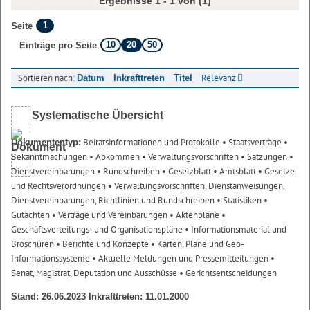
Ergebnisse 1 - 1 von (1)
1
Seite
10
20
50
Einträge pro Seite
Sortieren nach:
Relevanz
Datum
Inkrafttreten
Titel
Systematische Übersicht
Beiratsinformationen und Protokolle
• Staatsverträge
•
Dokumententyp:
Bekanntmachungen
• Abkommen
• Verwaltungsvorschriften
• Satzungen
•
Dienstvereinbarungen
• Rundschreiben
• Gesetzblatt
• Amtsblatt
• Gesetze
und Rechtsverordnungen
• Verwaltungsvorschriften, Dienstanweisungen,
Dienstvereinbarungen, Richtlinien und Rundschreiben
• Statistiken
•
Gutachten
• Verträge und Vereinbarungen
• Aktenpläne
•
Geschäftsverteilungs- und Organisationspläne
• Informationsmaterial und
Broschüren
• Berichte und Konzepte
• Karten, Pläne und Geo-
Informationssysteme
• Aktuelle Meldungen und Pressemitteilungen
•
Senat, Magistrat, Deputation und Ausschüsse
• Gerichtsentscheidungen
Stand: 26.06.2023 Inkrafttreten: 11.01.2000